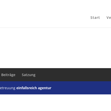
Start
Ve
 Beiträge
Satzung
nbetreuung
einfallsreich agentur