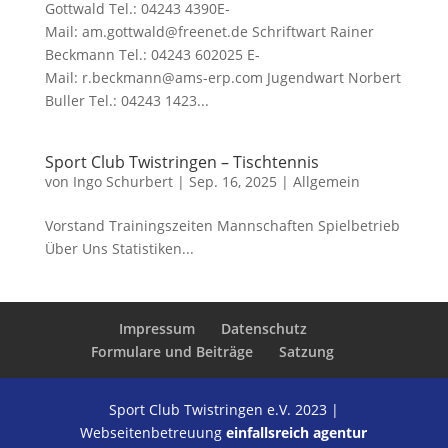
Gottwald Tel.: 04243 4390E-
Mail: am.gottwald@freenet.de Schriftwart Rainer
Beckmann Tel.: 04243 602025 E-
Mail: r.beckmann@ams-erp.com Jugendwart Norbert
Buller Tel.: 04243 1423...
Sport Club Twistringen – Tischtennis
von
Ingo Schurbert
|
Sep. 16, 2025
|
Allgemein
Vorstand Trainingszeiten Mannschaften Spielbetrieb
Über Uns Statistiken...
Impressum
Datenschutz
Formulare und Beiträge
Satzung
Sport Club Twistringen e.V. 2023 |
Webseitenbetreuung
einfallsreich agentur